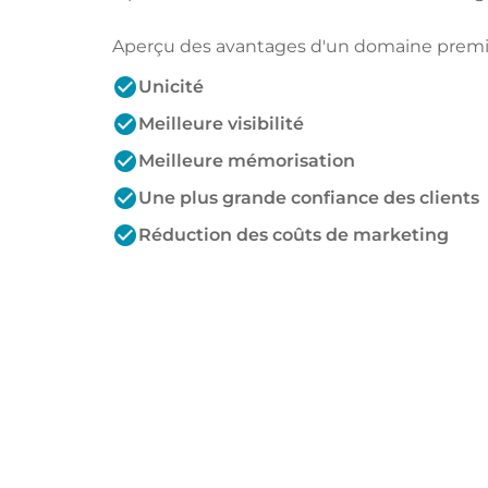
Aperçu des avantages d'un domaine prem
check_circle
Unicité
check_circle
Meilleure visibilité
check_circle
Meilleure mémorisation
check_circle
Une plus grande confiance des clients
check_circle
Réduction des coûts de marketing