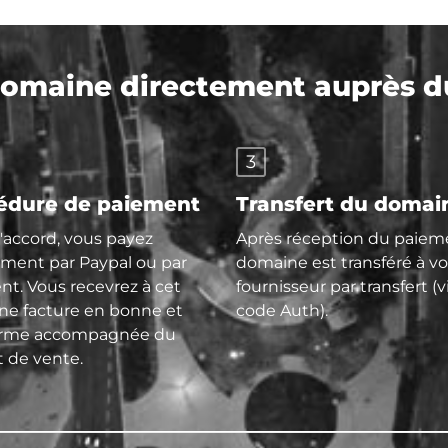
maine directement auprès du
3
édure de paiement
Transfert du domai
l'accord, vous payez
Après réception du paieme
ment par Paypal ou par
domaine est transféré à vo
nt. Vous recevrez à cet
fournisseur par transfert (v
une facture en bonne et
code Auth).
orme accompagnée du
t de vente.