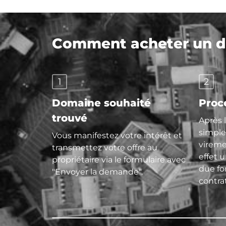
Comment acheter un do
1
2
Domaine souhaité
Proc
trouvé
Après 
simple
Vous manifestez votre intérêt et
vireme
transmettez votre offre au
effet 
propriétaire via le formulaire avec
due f
"Envoyer la demande".
contra