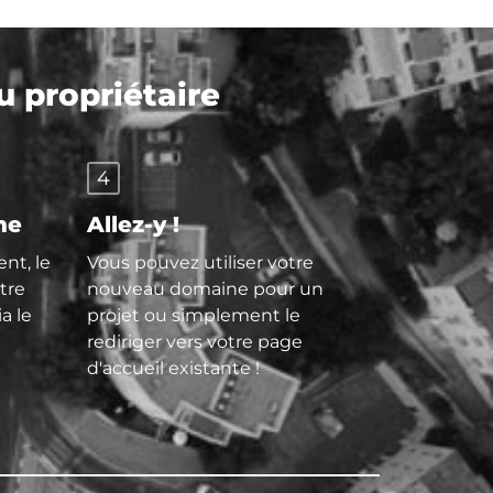
 propriétaire
4
ne
Allez-y !
nt, le
Vous pouvez utiliser votre
tre
nouveau domaine pour un
ia le
projet ou simplement le
rediriger vers votre page
d'accueil existante !