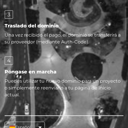
3
Traslado del dominio
Una vez recibido el pago, el dominio se transferirá a
su proveedor (mediante Auth-Code).
4
Póngase en marcha
Puedes utilizar tu nuevo dominio para un proyecto
o simplemente reenviarlo a tu página de inicio
actual.
Español