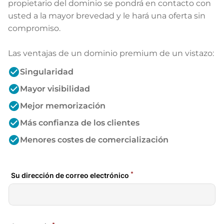
propietario del dominio se pondrá en contacto con
usted a la mayor brevedad y le hará una oferta sin
compromiso.
Las ventajas de un dominio premium de un vistazo:
check_circle
Singularidad
check_circle
Mayor visibilidad
check_circle
Mejor memorización
check_circle
Más confianza de los clientes
check_circle
Menores costes de comercialización